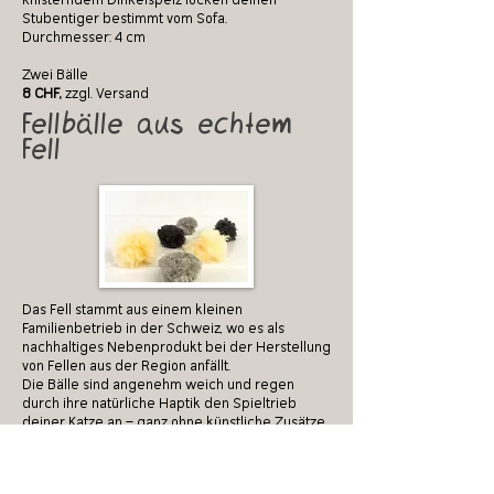
knisterndem Dinkelspelz locken deinen
Stubentiger bestimmt vom Sofa.
Durchmesser: 4 cm
Zwei Bälle
8 CHF,
zzgl. Versand
Fellbälle aus echtem
Fell
Das Fell stammt aus einem kleinen
Familienbetrieb in der Schweiz, wo es als
nachhaltiges Nebenprodukt bei der Herstellung
von Fellen aus der Region anfällt.
Die Bälle sind angenehm weich und regen
durch ihre natürliche Haptik den Spieltrieb
deiner Katze an – ganz ohne künstliche Zusätze.
Ein Lieblingsspielzeug für alle, die Wert auf
Natürlichkeit und Regionalität legen.
Im Set enthalten sind zwei Fellbälle in