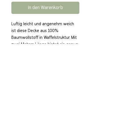
In den Warenkorb
Luftig leicht und angenehm weich
ist diese Decke aus 100%
Baumwollstoff in Waffelstruktur. Mit
zwei Metern Länge bietet sie genug
Platz für dich und deine Fellnase.
Waschbar bei 30 Grad.
Grösse: 200 x 140 cm
Verfügbar in Naturweiss, Taupe oder
Blaugrün
CatCraftery